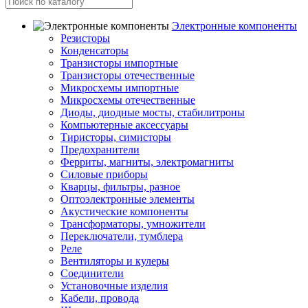
Электронные компоненты
Резисторы
Конденсаторы
Транзисторы импортные
Транзисторы отечественные
Микросхемы импортные
Микросхемы отечественные
Диоды, диодные мосты, стабилитроны
Компьютерные аксессуары
Тиристоры, симисторы
Предохранители
Ферриты, магниты, электромагниты
Силовые приборы
Кварцы, фильтры, разное
Оптоэлектронные элементы
Акустические компоненты
Трансформаторы, умножители
Переключатели, тумблера
Реле
Вентиляторы и кулеры
Соединители
Установочные изделия
Кабели, провода