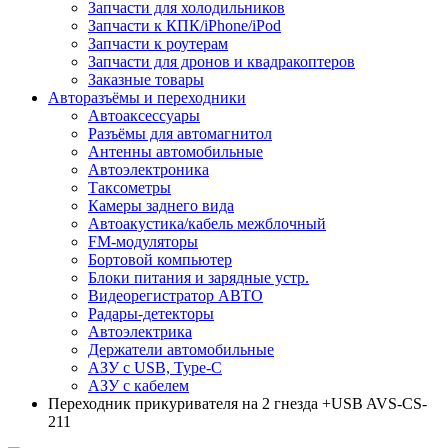
Запчасти для холодильников
Запчасти к КПК/iPhone/iPod
Запчасти к роутерам
Запчасти для дронов и квадракоптеров
Заказные товары
Авторазъёмы и переходники
Автоаксессуары
Разъёмы для автомагнитол
Антенны автомобильные
Автоэлектроника
Таксометры
Камеры заднего вида
Автоакустика/кабель межблочный
FM-модуляторы
Бортовой компьютер
Блоки питания и зарядные устр.
Видеорегистратор АВТО
Радары-детекторы
Автоэлектрика
Держатели автомобильные
АЗУ с USB, Type-C
АЗУ с кабелем
Переходник прикуривателя на 2 гнезда +USB AVS-CS-
211