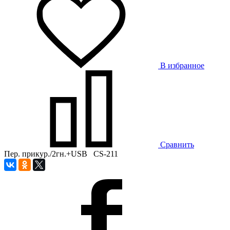
В избранное
Сравнить
Пер. прикур./2гн.+USB CS-211