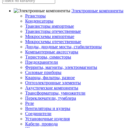
Электронные компоненты
Резисторы
Конденсаторы
Транзисторы импортные
Транзисторы отечественные
Микросхемы импортные
Микросхемы отечественные
Диоды, диодные мосты, стабилитроны
Компьютерные аксессуары
Тиристоры, симисторы
Предохранители
Ферриты, магниты, электромагниты
Силовые приборы
Кварцы, фильтры, разное
Оптоэлектронные элементы
Акустические компоненты
Трансформаторы, умножители
Переключатели, тумблера
Реле
Вентиляторы и кулеры
Соединители
Установочные изделия
Кабели, провода