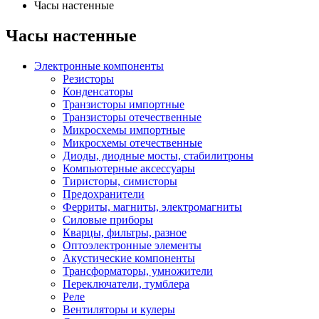
Часы настенные
Часы настенные
Электронные компоненты
Резисторы
Конденсаторы
Транзисторы импортные
Транзисторы отечественные
Микросхемы импортные
Микросхемы отечественные
Диоды, диодные мосты, стабилитроны
Компьютерные аксессуары
Тиристоры, симисторы
Предохранители
Ферриты, магниты, электромагниты
Силовые приборы
Кварцы, фильтры, разное
Оптоэлектронные элементы
Акустические компоненты
Трансформаторы, умножители
Переключатели, тумблера
Реле
Вентиляторы и кулеры