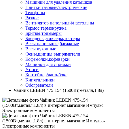
Машинки для удаления катышков
Плитки газовые/электрические
Телефоны
Разное
Вентилятор напольный/настольны
Термос,термокружка
Бритвы,триммеры
Блендеры,миксеры,тостеры
Весы напольные,багажные
Весы кухонные
Фены,щипцы,выпрямители
Кофемолки,кофеварки
Машинки для стрижки
Утюги
Контейнер/ланч-бокс
Кипятильники
Обогреватели
Чайник LEBEN 475-154 (1500Вт,металл,1.8л)