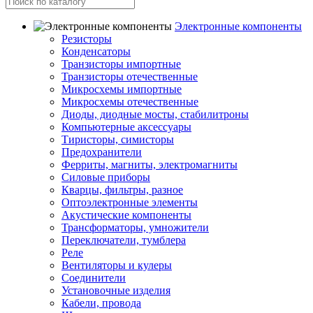
Электронные компоненты
Резисторы
Конденсаторы
Транзисторы импортные
Транзисторы отечественные
Микросхемы импортные
Микросхемы отечественные
Диоды, диодные мосты, стабилитроны
Компьютерные аксессуары
Тиристоры, симисторы
Предохранители
Ферриты, магниты, электромагниты
Силовые приборы
Кварцы, фильтры, разное
Оптоэлектронные элементы
Акустические компоненты
Трансформаторы, умножители
Переключатели, тумблера
Реле
Вентиляторы и кулеры
Соединители
Установочные изделия
Кабели, провода