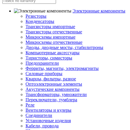
Электронные компоненты
Резисторы
Конденсаторы
Транзисторы импортные
Транзисторы отечественные
Микросхемы импортные
Микросхемы отечественные
Диоды, диодные мосты, стабилитроны
Компьютерные аксессуары
Тиристоры, симисторы
Предохранители
Ферриты, магниты, электромагниты
Силовые приборы
Кварцы, фильтры, разное
Оптоэлектронные элементы
Акустические компоненты
Трансформаторы, умножители
Переключатели, тумблера
Реле
Вентиляторы и кулеры
Соединители
Установочные изделия
Кабели, провода