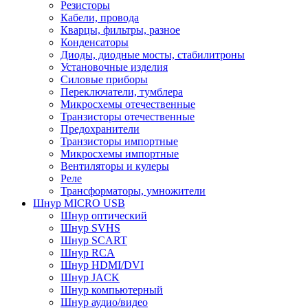
Резисторы
Кабели, провода
Кварцы, фильтры, разное
Конденсаторы
Диоды, диодные мосты, стабилитроны
Установочные изделия
Силовые приборы
Переключатели, тумблера
Микросхемы отечественные
Транзисторы отечественные
Предохранители
Транзисторы импортные
Микросхемы импортные
Вентиляторы и кулеры
Реле
Трансформаторы, умножители
Шнур MICRO USB
Шнур оптический
Шнур SVHS
Шнур SCART
Шнур RCA
Шнур HDMI/DVI
Шнур JACK
Шнур компьютерный
Шнур аудио/видео