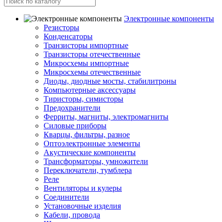
Электронные компоненты
Резисторы
Конденсаторы
Транзисторы импортные
Транзисторы отечественные
Микросхемы импортные
Микросхемы отечественные
Диоды, диодные мосты, стабилитроны
Компьютерные аксессуары
Тиристоры, симисторы
Предохранители
Ферриты, магниты, электромагниты
Силовые приборы
Кварцы, фильтры, разное
Оптоэлектронные элементы
Акустические компоненты
Трансформаторы, умножители
Переключатели, тумблера
Реле
Вентиляторы и кулеры
Соединители
Установочные изделия
Кабели, провода