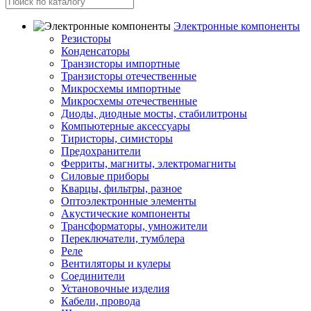
Электронные компоненты
Резисторы
Конденсаторы
Транзисторы импортные
Транзисторы отечественные
Микросхемы импортные
Микросхемы отечественные
Диоды, диодные мосты, стабилитроны
Компьютерные аксессуары
Тиристоры, симисторы
Предохранители
Ферриты, магниты, электромагниты
Силовые приборы
Кварцы, фильтры, разное
Оптоэлектронные элементы
Акустические компоненты
Трансформаторы, умножители
Переключатели, тумблера
Реле
Вентиляторы и кулеры
Соединители
Установочные изделия
Кабели, провода