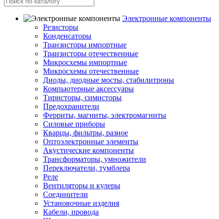
Электронные компоненты
Резисторы
Конденсаторы
Транзисторы импортные
Транзисторы отечественные
Микросхемы импортные
Микросхемы отечественные
Диоды, диодные мосты, стабилитроны
Компьютерные аксессуары
Тиристоры, симисторы
Предохранители
Ферриты, магниты, электромагниты
Силовые приборы
Кварцы, фильтры, разное
Оптоэлектронные элементы
Акустические компоненты
Трансформаторы, умножители
Переключатели, тумблера
Реле
Вентиляторы и кулеры
Соединители
Установочные изделия
Кабели, провода