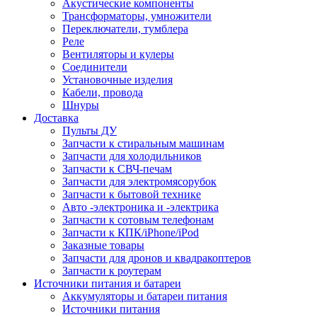
Акустические компоненты
Трансформаторы, умножители
Переключатели, тумблера
Реле
Вентиляторы и кулеры
Соединители
Установочные изделия
Кабели, провода
Шнуры
Доставка
Пульты ДУ
Запчасти к стиральным машинам
Запчасти для холодильников
Запчасти к СВЧ-печам
Запчасти для электромясорубок
Запчасти к бытовой технике
Авто -электроника и -электрика
Запчасти к сотовым телефонам
Запчасти к КПК/iPhone/iPod
Заказные товары
Запчасти для дронов и квадракоптеров
Запчасти к роутерам
Источники питания и батареи
Аккумуляторы и батареи питания
Источники питания