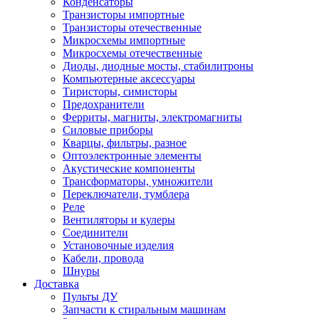
Конденсаторы
Транзисторы импортные
Транзисторы отечественные
Микросхемы импортные
Микросхемы отечественные
Диоды, диодные мосты, стабилитроны
Компьютерные аксессуары
Тиристоры, симисторы
Предохранители
Ферриты, магниты, электромагниты
Силовые приборы
Кварцы, фильтры, разное
Оптоэлектронные элементы
Акустические компоненты
Трансформаторы, умножители
Переключатели, тумблера
Реле
Вентиляторы и кулеры
Соединители
Установочные изделия
Кабели, провода
Шнуры
Доставка
Пульты ДУ
Запчасти к стиральным машинам