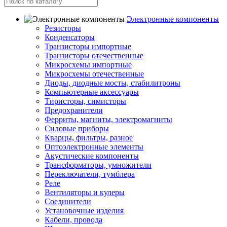
Электронные компоненты
Резисторы
Конденсаторы
Транзисторы импортные
Транзисторы отечественные
Микросхемы импортные
Микросхемы отечественные
Диоды, диодные мосты, стабилитроны
Компьютерные аксессуары
Тиристоры, симисторы
Предохранители
Ферриты, магниты, электромагниты
Силовые приборы
Кварцы, фильтры, разное
Оптоэлектронные элементы
Акустические компоненты
Трансформаторы, умножители
Переключатели, тумблера
Реле
Вентиляторы и кулеры
Соединители
Установочные изделия
Кабели, провода