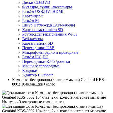
Диски CD/DVD
Футляры, сумки, аксессуары
Разъём USB,DVI,HDMI
Картридеры
Разъём RJ
Шнур Патч-корд(LAN-кабель)
Карты памяти micro SD
Роутер,адаптер,приёмник Wi-Fi
Веб-камеры
Карты памяти SD
Переходники USB
Микрофоны радио и проводные
Разъём IEC,DC
Переходники RJ45 /розетки
Мыши беспроводные
Коврики
Адаптер Bluetooth
Комплект беспроводн.(клавиат+мышь) Gembird KBS-
8002 104клав.,2кн+колес