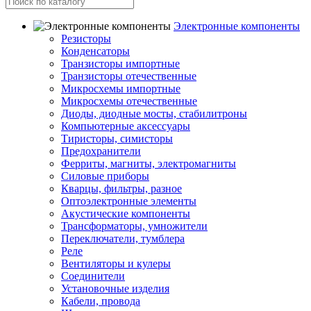
Электронные компоненты
Резисторы
Конденсаторы
Транзисторы импортные
Транзисторы отечественные
Микросхемы импортные
Микросхемы отечественные
Диоды, диодные мосты, стабилитроны
Компьютерные аксессуары
Тиристоры, симисторы
Предохранители
Ферриты, магниты, электромагниты
Силовые приборы
Кварцы, фильтры, разное
Оптоэлектронные элементы
Акустические компоненты
Трансформаторы, умножители
Переключатели, тумблера
Реле
Вентиляторы и кулеры
Соединители
Установочные изделия
Кабели, провода