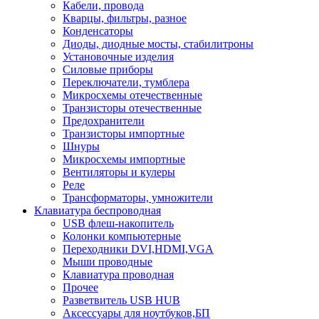
Кабели, провода
Кварцы, фильтры, разное
Конденсаторы
Диоды, диодные мосты, стабилитроны
Установочные изделия
Силовые приборы
Переключатели, тумблера
Микросхемы отечественные
Транзисторы отечественные
Предохранители
Транзисторы импортные
Шнуры
Микросхемы импортные
Вентиляторы и кулеры
Реле
Трансформаторы, умножители
Клавиатура беспроводная
USB флеш-накопитель
Колонки компьютерные
Переходники DVI,HDMI,VGA
Мыши проводные
Клавиатура проводная
Прочее
Разветвитель USB HUB
Аксессуары для ноутбуков,БП