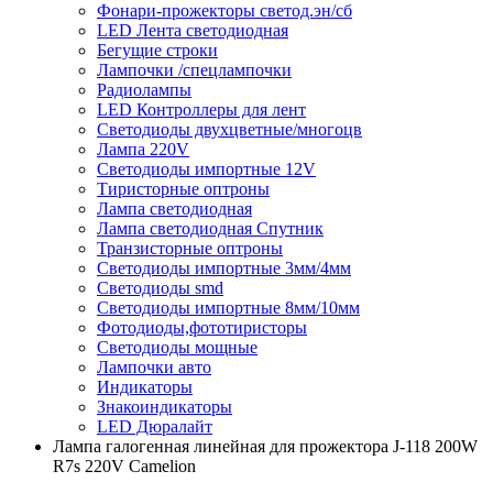
Фонари-прожекторы светод.эн/сб
LED Лента светодиодная
Бегущие строки
Лампочки /спецлампочки
Радиолампы
LED Контроллеры для лент
Светодиоды двухцветные/многоцв
Лампа 220V
Светодиоды импортные 12V
Тиристорные оптроны
Лампа светодиодная
Лампа светодиодная Спутник
Транзисторные оптроны
Светодиоды импортные 3мм/4мм
Светодиоды smd
Светодиоды импортные 8мм/10мм
Фотодиоды,фототиристоры
Светодиоды мощные
Лампочки авто
Индикаторы
Знакоиндикаторы
LED Дюралайт
Лампа галогенная линейная для прожектора J-118 200W
R7s 220V Camelion