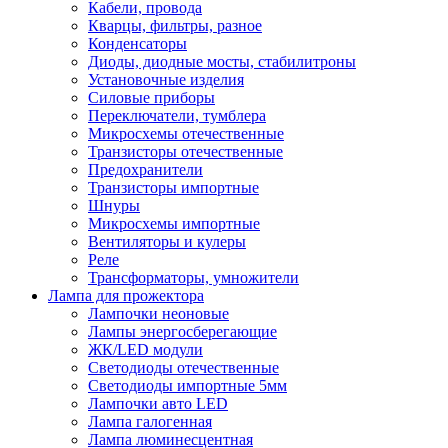
Кабели, провода
Кварцы, фильтры, разное
Конденсаторы
Диоды, диодные мосты, стабилитроны
Установочные изделия
Силовые приборы
Переключатели, тумблера
Микросхемы отечественные
Транзисторы отечественные
Предохранители
Транзисторы импортные
Шнуры
Микросхемы импортные
Вентиляторы и кулеры
Реле
Трансформаторы, умножители
Лампа для прожектора
Лампочки неоновые
Лампы энергосберегающие
ЖК/LED модули
Светодиоды отечественные
Светодиоды импортные 5мм
Лампочки авто LED
Лампа галогенная
Лампа люминесцентная