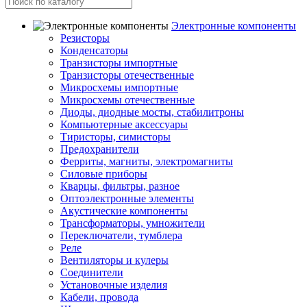
Электронные компоненты
Резисторы
Конденсаторы
Транзисторы импортные
Транзисторы отечественные
Микросхемы импортные
Микросхемы отечественные
Диоды, диодные мосты, стабилитроны
Компьютерные аксессуары
Тиристоры, симисторы
Предохранители
Ферриты, магниты, электромагниты
Силовые приборы
Кварцы, фильтры, разное
Оптоэлектронные элементы
Акустические компоненты
Трансформаторы, умножители
Переключатели, тумблера
Реле
Вентиляторы и кулеры
Соединители
Установочные изделия
Кабели, провода