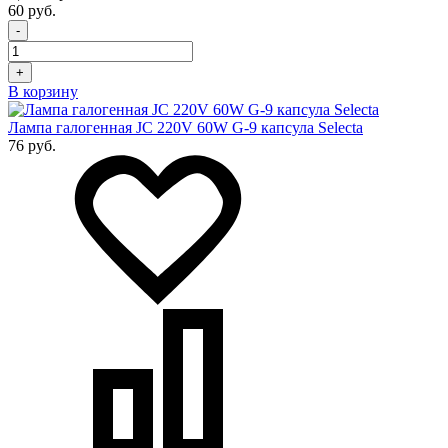
60 руб.
-
+
В корзину
Лампа галогенная JC 220V 60W G-9 капсула Selecta
76 руб.