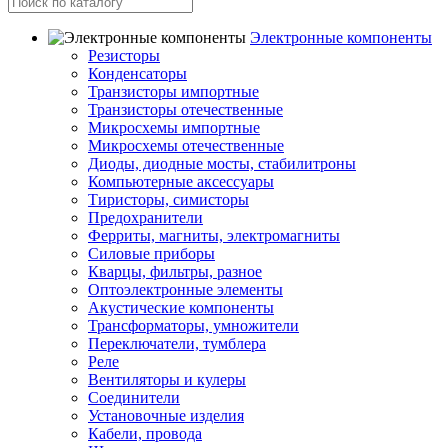
Электронные компоненты
Резисторы
Конденсаторы
Транзисторы импортные
Транзисторы отечественные
Микросхемы импортные
Микросхемы отечественные
Диоды, диодные мосты, стабилитроны
Компьютерные аксессуары
Тиристоры, симисторы
Предохранители
Ферриты, магниты, электромагниты
Силовые приборы
Кварцы, фильтры, разное
Оптоэлектронные элементы
Акустические компоненты
Трансформаторы, умножители
Переключатели, тумблера
Реле
Вентиляторы и кулеры
Соединители
Установочные изделия
Кабели, провода