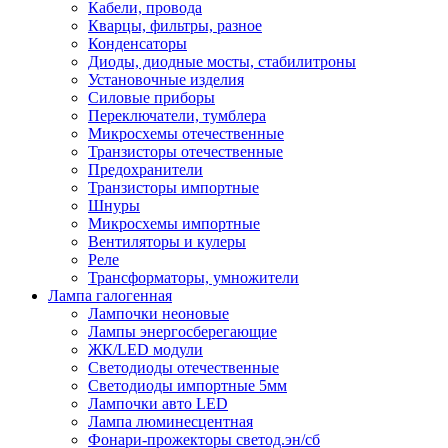
Кабели, провода
Кварцы, фильтры, разное
Конденсаторы
Диоды, диодные мосты, стабилитроны
Установочные изделия
Силовые приборы
Переключатели, тумблера
Микросхемы отечественные
Транзисторы отечественные
Предохранители
Транзисторы импортные
Шнуры
Микросхемы импортные
Вентиляторы и кулеры
Реле
Трансформаторы, умножители
Лампа галогенная
Лампочки неоновые
Лампы энергосберегающие
ЖК/LED модули
Светодиоды отечественные
Светодиоды импортные 5мм
Лампочки авто LED
Лампа люминесцентная
Фонари-прожекторы светод.эн/сб