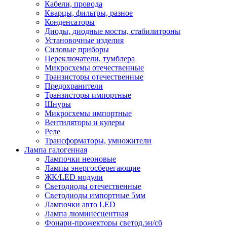
Кабели, провода
Кварцы, фильтры, разное
Конденсаторы
Диоды, диодные мосты, стабилитроны
Установочные изделия
Силовые приборы
Переключатели, тумблера
Микросхемы отечественные
Транзисторы отечественные
Предохранители
Транзисторы импортные
Шнуры
Микросхемы импортные
Вентиляторы и кулеры
Реле
Трансформаторы, умножители
Лампа галогенная
Лампочки неоновые
Лампы энергосберегающие
ЖК/LED модули
Светодиоды отечественные
Светодиоды импортные 5мм
Лампочки авто LED
Лампа люминесцентная
Фонари-прожекторы светод.эн/сб