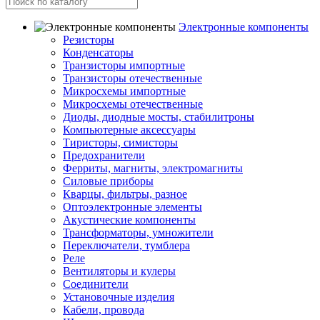
Электронные компоненты
Резисторы
Конденсаторы
Транзисторы импортные
Транзисторы отечественные
Микросхемы импортные
Микросхемы отечественные
Диоды, диодные мосты, стабилитроны
Компьютерные аксессуары
Тиристоры, симисторы
Предохранители
Ферриты, магниты, электромагниты
Силовые приборы
Кварцы, фильтры, разное
Оптоэлектронные элементы
Акустические компоненты
Трансформаторы, умножители
Переключатели, тумблера
Реле
Вентиляторы и кулеры
Соединители
Установочные изделия
Кабели, провода