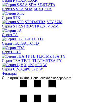
Серия P,PCA,PIC,Q,R
Серия S,SAA,SDA,SE,ST,STA
Серия STK
Серия STR,STRD-STRZ,STV,SZM
Серия TA
Серия TB,TBA,TC,TD
Серия TDA
Серия TEA,TF,TL,TLP,TMP,TSA,TY
Серия U,V,X,uPC,uPD,W
Фильтры
Сортировать по: