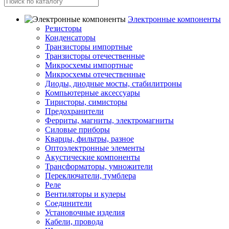
Электронные компоненты
Резисторы
Конденсаторы
Транзисторы импортные
Транзисторы отечественные
Микросхемы импортные
Микросхемы отечественные
Диоды, диодные мосты, стабилитроны
Компьютерные аксессуары
Тиристоры, симисторы
Предохранители
Ферриты, магниты, электромагниты
Силовые приборы
Кварцы, фильтры, разное
Оптоэлектронные элементы
Акустические компоненты
Трансформаторы, умножители
Переключатели, тумблера
Реле
Вентиляторы и кулеры
Соединители
Установочные изделия
Кабели, провода