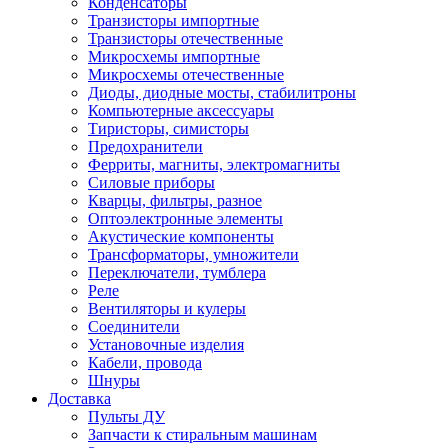
Конденсаторы
Транзисторы импортные
Транзисторы отечественные
Микросхемы импортные
Микросхемы отечественные
Диоды, диодные мосты, стабилитроны
Компьютерные аксессуары
Тиристоры, симисторы
Предохранители
Ферриты, магниты, электромагниты
Силовые приборы
Кварцы, фильтры, разное
Оптоэлектронные элементы
Акустические компоненты
Трансформаторы, умножители
Переключатели, тумблера
Реле
Вентиляторы и кулеры
Соединители
Установочные изделия
Кабели, провода
Шнуры
Доставка
Пульты ДУ
Запчасти к стиральным машинам