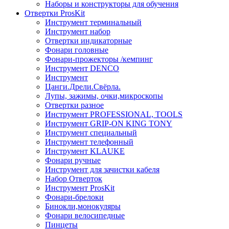
Наборы и конструкторы для обучения
Отвертки ProsKit
Инструмент терминальный
Инструмент набор
Отвертки индикаторные
Фонари головные
Фонари-прожекторы /кемпинг
Инструмент DENCO
Инструмент
Цанги.Дрели.Свёрла.
Лупы, зажимы, очки,микроскопы
Отвертки разное
Инструмент PROFESSIONAL, TOOLS
Инструмент GRIP-ON KING TONY
Инструмент специальный
Инструмент телефонный
Инструмент KLAUKE
Фонари ручные
Инструмент для зачистки кабеля
Набор Отверток
Инструмент ProsKit
Фонари-брелоки
Бинокли,монокуляры
Фонари велосипедные
Пинцеты