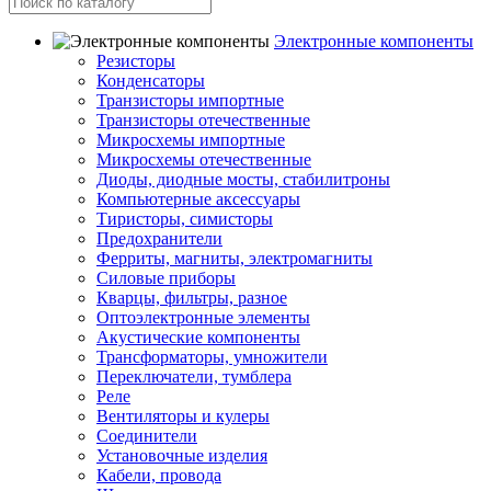
Электронные компоненты
Резисторы
Конденсаторы
Транзисторы импортные
Транзисторы отечественные
Микросхемы импортные
Микросхемы отечественные
Диоды, диодные мосты, стабилитроны
Компьютерные аксессуары
Тиристоры, симисторы
Предохранители
Ферриты, магниты, электромагниты
Силовые приборы
Кварцы, фильтры, разное
Оптоэлектронные элементы
Акустические компоненты
Трансформаторы, умножители
Переключатели, тумблера
Реле
Вентиляторы и кулеры
Соединители
Установочные изделия
Кабели, провода