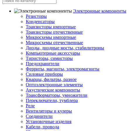
Электронные компоненты
Резисторы
Конденсаторы
Транзисторы импортные
Транзисторы отечественные
Микросхемы импортные
Микросхемы отечественные
Диоды, диодные мосты, стабилитроны
Компьютерные аксессуары
Тиристоры, симисторы
Предохранители
Ферриты, магниты, электромагниты
Силовые приборы
Кварцы, фильтры, разное
Оптоэлектронные элементы
Акустические компоненты
Трансформаторы, умножители
Переключатели, тумблера
Реле
Вентиляторы и кулеры
Соединители
Установочные изделия
Кабели, провода