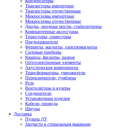
Конденсаторы
Транзисторы импортные
Транзисторы отечественные
Микросхемы импортные
Микросхемы отечественные
Диоды, диодные мосты, стабилитроны
Компьютерные аксессуары
Тиристоры, симисторы
Предохранители
Ферриты, магниты, электромагниты
Силовые приборы
Кварцы, фильтры, разное
Оптоэлектронные элементы
Акустические компоненты
Трансформаторы, умножители
Переключатели, тумблера
Реле
Вентиляторы и кулеры
Соединители
Установочные изделия
Кабели, провода
Шнуры
Доставка
Пульты ДУ
Запчасти к стиральным машинам