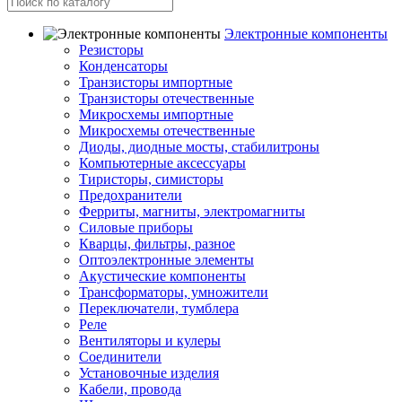
Электронные компоненты
Резисторы
Конденсаторы
Транзисторы импортные
Транзисторы отечественные
Микросхемы импортные
Микросхемы отечественные
Диоды, диодные мосты, стабилитроны
Компьютерные аксессуары
Тиристоры, симисторы
Предохранители
Ферриты, магниты, электромагниты
Силовые приборы
Кварцы, фильтры, разное
Оптоэлектронные элементы
Акустические компоненты
Трансформаторы, умножители
Переключатели, тумблера
Реле
Вентиляторы и кулеры
Соединители
Установочные изделия
Кабели, провода