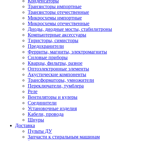
Конденсаторы
Транзисторы импортные
Транзисторы отечественные
Микросхемы импортные
Микросхемы отечественные
Диоды, диодные мосты, стабилитроны
Компьютерные аксессуары
Тиристоры, симисторы
Предохранители
Ферриты, магниты, электромагниты
Силовые приборы
Кварцы, фильтры, разное
Оптоэлектронные элементы
Акустические компоненты
Трансформаторы, умножители
Переключатели, тумблера
Реле
Вентиляторы и кулеры
Соединители
Установочные изделия
Кабели, провода
Шнуры
Доставка
Пульты ДУ
Запчасти к стиральным машинам