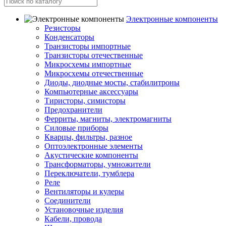
Электронные компоненты
Резисторы
Конденсаторы
Транзисторы импортные
Транзисторы отечественные
Микросхемы импортные
Микросхемы отечественные
Диоды, диодные мосты, стабилитроны
Компьютерные аксессуары
Тиристоры, симисторы
Предохранители
Ферриты, магниты, электромагниты
Силовые приборы
Кварцы, фильтры, разное
Оптоэлектронные элементы
Акустические компоненты
Трансформаторы, умножители
Переключатели, тумблера
Реле
Вентиляторы и кулеры
Соединители
Установочные изделия
Кабели, провода