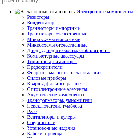
Электронные компоненты
Резисторы
Конденсаторы
Транзисторы импортные
Транзисторы отечественные
Микросхемы импортные
Микросхемы отечественные
Диоды, диодные мосты, стабилитроны
Компьютерные аксессуары
Тиристоры, симисторы
Предохранители
Ферриты, магниты, электромагниты
Силовые приборы
Кварцы, фильтры, разное
Оптоэлектронные элементы
Акустические компоненты
Трансформаторы, умножители
Переключатели, тумблера
Реле
Вентиляторы и кулеры
Соединители
Установочные изделия
Кабели, провода