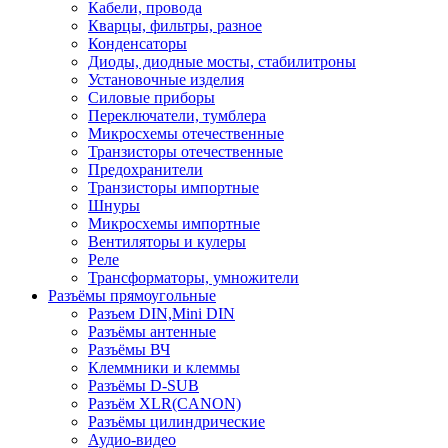
Кабели, провода
Кварцы, фильтры, разное
Конденсаторы
Диоды, диодные мосты, стабилитроны
Установочные изделия
Силовые приборы
Переключатели, тумблера
Микросхемы отечественные
Транзисторы отечественные
Предохранители
Транзисторы импортные
Шнуры
Микросхемы импортные
Вентиляторы и кулеры
Реле
Трансформаторы, умножители
Разъёмы прямоугольные
Разъем DIN,Mini DIN
Разъёмы антенные
Разъёмы ВЧ
Клеммники и клеммы
Разъёмы D-SUB
Разъём XLR(CANON)
Разъёмы цилиндрические
Аудио-видео