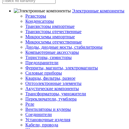
Электронные компоненты
Резисторы
Конденсаторы
Транзисторы импортные
Транзисторы отечественные
Микросхемы импортные
Микросхемы отечественные
Диоды, диодные мосты, стабилитроны
Компьютерные аксессуары
Тиристоры, симисторы
Предохранители
Ферриты, магниты, электромагниты
Силовые приборы
Кварцы, фильтры, разное
Оптоэлектронные элементы
Акустические компоненты
Трансформаторы, умножители
Переключатели, тумблера
Реле
Вентиляторы и кулеры
Соединители
Установочные изделия
Кабели, провода