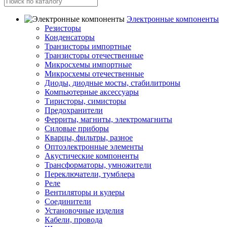
Электронные компоненты
Резисторы
Конденсаторы
Транзисторы импортные
Транзисторы отечественные
Микросхемы импортные
Микросхемы отечественные
Диоды, диодные мосты, стабилитроны
Компьютерные аксессуары
Тиристоры, симисторы
Предохранители
Ферриты, магниты, электромагниты
Силовые приборы
Кварцы, фильтры, разное
Оптоэлектронные элементы
Акустические компоненты
Трансформаторы, умножители
Переключатели, тумблера
Реле
Вентиляторы и кулеры
Соединители
Установочные изделия
Кабели, провода