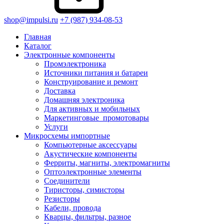
shop@impulsi.ru
+7 (987) 934-08-53
Главная
Каталог
Электронные компоненты
Промэлектроника
Источники питания и батареи
Конструирование и ремонт
Доставка
Домашняя электроника
Для активных и мобильных
Маркетинговые_промотовары
Услуги
Микросхемы импортные
Компьютерные аксессуары
Акустические компоненты
Ферриты, магниты, электромагниты
Оптоэлектронные элементы
Соединители
Тиристоры, симисторы
Резисторы
Кабели, провода
Кварцы, фильтры, разное