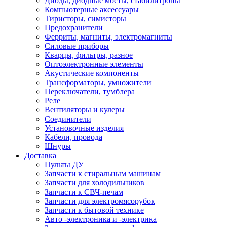
Диоды, диодные мосты, стабилитроны
Компьютерные аксессуары
Тиристоры, симисторы
Предохранители
Ферриты, магниты, электромагниты
Силовые приборы
Кварцы, фильтры, разное
Оптоэлектронные элементы
Акустические компоненты
Трансформаторы, умножители
Переключатели, тумблера
Реле
Вентиляторы и кулеры
Соединители
Установочные изделия
Кабели, провода
Шнуры
Доставка
Пульты ДУ
Запчасти к стиральным машинам
Запчасти для холодильников
Запчасти к СВЧ-печам
Запчасти для электромясорубок
Запчасти к бытовой технике
Авто -электроника и -электрика