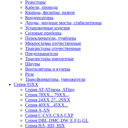
Резисторы
Кабели, провода
Кварцы, фильтры, разное
Конденсаторы
Диоды, диодные мосты, стабилитроны
Установочные изделия
Силовые приборы
Переключатели, тумблера
Микросхемы отечественные
Транзисторы отечественные
Предохранители
Транзисторы импортные
Шнуры
Вентиляторы и кулеры
Реле
Трансформаторы, умножители
Серия 93ХХ
Серия AT,ATmega, ATtiny
Серия 78ХХ... 79XX..,
Серия 24ХХ 27...29ХХ
Серия 40ХХ...45ХХ...
Серия A,AN
Серия C,CVA,CXA,CXP
Серия DBL,DMC,DW, E,F,G,GL
Серия HA, HD, HIX