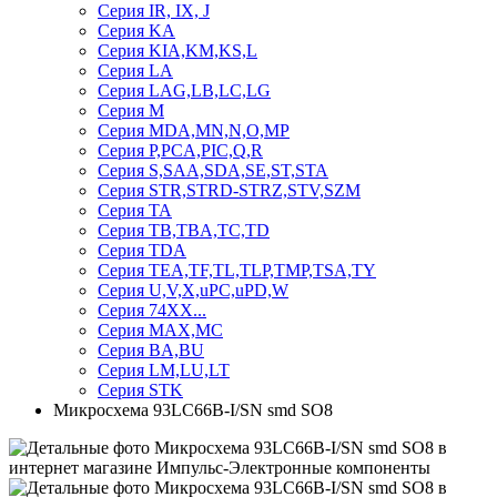
Серия IR, IX, J
Серия KA
Серия KIA,KM,KS,L
Серия LA
Серия LAG,LB,LC,LG
Серия M
Серия MDA,MN,N,O,MP
Серия P,PCA,PIC,Q,R
Серия S,SAA,SDA,SE,ST,STA
Серия STR,STRD-STRZ,STV,SZM
Серия TA
Серия TB,TBA,TC,TD
Серия TDA
Серия TEA,TF,TL,TLP,TMP,TSA,TY
Серия U,V,X,uPC,uPD,W
Серия 74ХХ...
Серия MAX,MC
Серия BA,BU
Серия LM,LU,LT
Серия STK
Микросхема 93LC66B-I/SN smd SO8