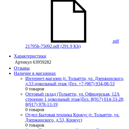
pdf
21795b-75092.pdf
(291.9 Kb)
Характеристики
Артикул
63959282
Отзывы
Наличие в магазинах
Интернет-магазин (г. Тольятти, ул. Дзержинского,
д.53 цокольный этаж )
Тел. +7 (987) 934-08-53
0 товаров
Оптовый склад (Тольятти, ул. Офицерская, 12А
строение 1 цокольный этаж)
Тел. 8(917) 014-33-28;
8(917) 978-13-19
0 товаров
Отдел Бытовая техника Крокус (г. Тольятти, ул.
Дзержинского, д.53, Крокус)
0 товаров