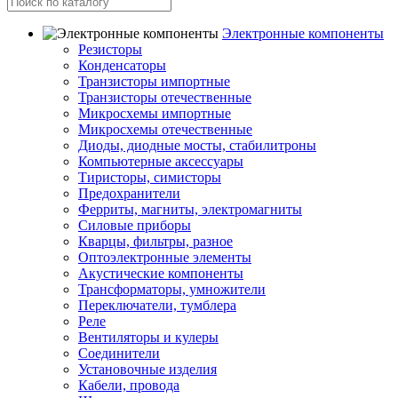
Электронные компоненты
Резисторы
Конденсаторы
Транзисторы импортные
Транзисторы отечественные
Микросхемы импортные
Микросхемы отечественные
Диоды, диодные мосты, стабилитроны
Компьютерные аксессуары
Тиристоры, симисторы
Предохранители
Ферриты, магниты, электромагниты
Силовые приборы
Кварцы, фильтры, разное
Оптоэлектронные элементы
Акустические компоненты
Трансформаторы, умножители
Переключатели, тумблера
Реле
Вентиляторы и кулеры
Соединители
Установочные изделия
Кабели, провода