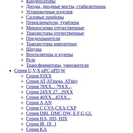
Конденсаторы
Диоды, диодные мосты, стабилитроны
Установочные изделия
Силовые приборы
Переключатели, тумблера
Микросхемы отечественные
Транзисторы отечественные
Предохранители
Транзисторы импортные
Шнуры
Вентиляторы и кулеры
Реле
Трансформаторы, умножители
Серия U,V,X,uPC,uPD,W
Серия 93ХХ
Серия AT,ATmega, ATtiny
Серия 78ХХ... 79XX..,
Серия 24ХХ 27...29ХХ
Серия 40ХХ...45ХХ...
Серия A,AN
Серия C,CVA,CXA,CXP
Серия DBL,DMC,DW, E,F,G,GL
Серия HA, HD, HIX
Серия IR, IX, J
Серия KA