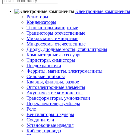
Электронные компоненты
Резисторы
Конденсаторы
Транзисторы импортные
Транзисторы отечественные
Микросхемы импортные
Микросхемы отечественные
Диоды, диодные мосты, стабилитроны
Компьютерные аксессуары
Тиристоры, симисторы
Предохранители
Ферриты, магниты, электромагниты
Силовые приборы
Кварцы, фильтры, разное
Оптоэлектронные элементы
Акустические компоненты
Трансформаторы, умножители
Переключатели, тумблера
Реле
Вентиляторы и кулеры
Соединители
Установочные изделия
Кабели, провода