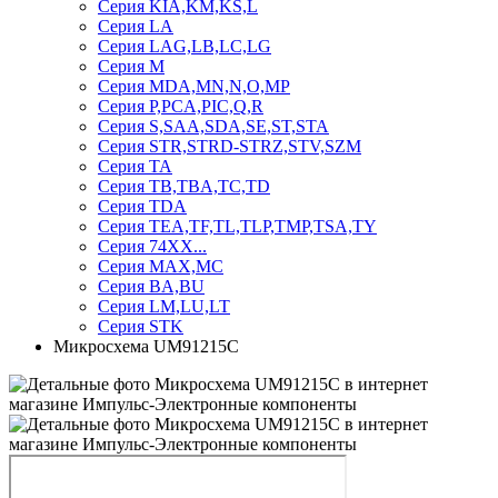
Серия KIA,KM,KS,L
Серия LA
Серия LAG,LB,LC,LG
Серия M
Серия MDA,MN,N,O,MP
Серия P,PCA,PIC,Q,R
Серия S,SAA,SDA,SE,ST,STA
Серия STR,STRD-STRZ,STV,SZM
Серия TA
Серия TB,TBA,TC,TD
Серия TDA
Серия TEA,TF,TL,TLP,TMP,TSA,TY
Серия 74ХХ...
Серия MAX,MC
Серия BA,BU
Серия LM,LU,LT
Серия STK
Микросхема UM91215C