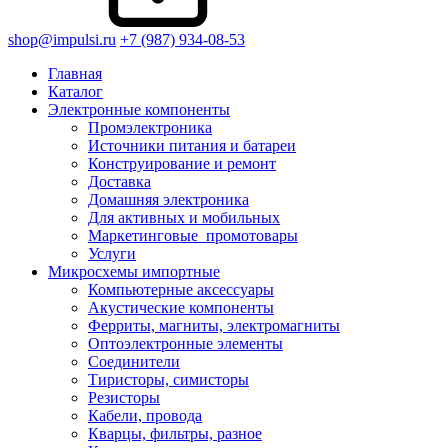
shop@impulsi.ru
+7 (987) 934-08-53
Главная
Каталог
Электронные компоненты
Промэлектроника
Источники питания и батареи
Конструирование и ремонт
Доставка
Домашняя электроника
Для активных и мобильных
Маркетинговые_промотовары
Услуги
Микросхемы импортные
Компьютерные аксессуары
Акустические компоненты
Ферриты, магниты, электромагниты
Оптоэлектронные элементы
Соединители
Тиристоры, симисторы
Резисторы
Кабели, провода
Кварцы, фильтры, разное