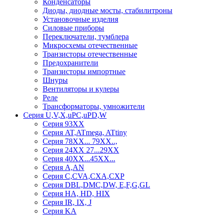
Конденсаторы
Диоды, диодные мосты, стабилитроны
Установочные изделия
Силовые приборы
Переключатели, тумблера
Микросхемы отечественные
Транзисторы отечественные
Предохранители
Транзисторы импортные
Шнуры
Вентиляторы и кулеры
Реле
Трансформаторы, умножители
Серия U,V,X,uPC,uPD,W
Серия 93ХХ
Серия AT,ATmega, ATtiny
Серия 78ХХ... 79XX..,
Серия 24ХХ 27...29ХХ
Серия 40ХХ...45ХХ...
Серия A,AN
Серия C,CVA,CXA,CXP
Серия DBL,DMC,DW, E,F,G,GL
Серия HA, HD, HIX
Серия IR, IX, J
Серия KA