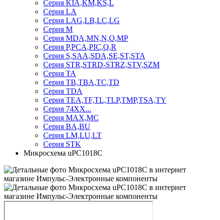
Серия KIA,KM,KS,L
Серия LA
Серия LAG,LB,LC,LG
Серия M
Серия MDA,MN,N,O,MP
Серия P,PCA,PIC,Q,R
Серия S,SAA,SDA,SE,ST,STA
Серия STR,STRD-STRZ,STV,SZM
Серия TA
Серия TB,TBA,TC,TD
Серия TDA
Серия TEA,TF,TL,TLP,TMP,TSA,TY
Серия 74ХХ...
Серия MAX,MC
Серия BA,BU
Серия LM,LU,LT
Серия STK
Микросхема uPC1018C