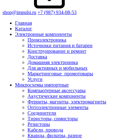
shop@impulsi.ru
+7 (987) 934-08-53
Главная
Каталог
Электронные компоненты
Промэлектроника
Источники питания и батареи
Конструирование и ремонт
Доставка
Домашняя электроника
Для активных и мобильных
Маркетинговые_промотовары
Услуги
Микросхемы импортные
Компьютерные аксессуары
Акустические компоненты
Ферриты, магниты, электромагниты
Оптоэлектронные элементы
Соединители
Тиристоры, симисторы
Резисторы
Кабели, провода
Кварцы, фильтры, разное