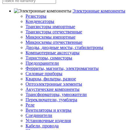
Электронные компоненты
Резисторы
Конденсаторы
Транзисторы импортные
Транзисторы отечественные
Микросхемы импортные
Микросхемы отечественные
Диоды, диодные мосты, стабилитроны
Компьютерные аксессуары
Тиристоры, симисторы
Предохранители
Ферриты, магниты, электромагниты
Силовые приборы
Кварцы, фильтры, разное
Оптоэлектронные элементы
Акустические компоненты
Трансформаторы, умножители
Переключатели, тумблера
Реле
Вентиляторы и кулеры
Соединители
Установочные изделия
Кабели, провода