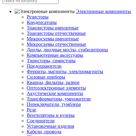
Электронные компоненты
Резисторы
Конденсаторы
Транзисторы импортные
Транзисторы отечественные
Микросхемы импортные
Микросхемы отечественные
Диоды, диодные мосты, стабилитроны
Компьютерные аксессуары
Тиристоры, симисторы
Предохранители
Ферриты, магниты, электромагниты
Силовые приборы
Кварцы, фильтры, разное
Оптоэлектронные элементы
Акустические компоненты
Трансформаторы, умножители
Переключатели, тумблера
Реле
Вентиляторы и кулеры
Соединители
Установочные изделия
Кабели, провода