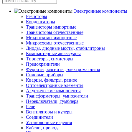
Электронные компоненты
Резисторы
Конденсаторы
Транзисторы импортные
Транзисторы отечественные
Микросхемы импортные
Микросхемы отечественные
Диоды, диодные мосты, стабилитроны
Компьютерные аксессуары
Тиристоры, симисторы
Предохранители
Ферриты, магниты, электромагниты
Силовые приборы
Кварцы, фильтры, разное
Оптоэлектронные элементы
Акустические компоненты
Трансформаторы, умножители
Переключатели, тумблера
Реле
Вентиляторы и кулеры
Соединители
Установочные изделия
Кабели, провода