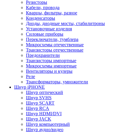
Резисторы
Кабели, провода
Кварцы, фильтры, разное
Конденсаторы
Диоды, диодные мосты, стабилитроны
Установочные изделия
Силовые приборы
Переключатели, тумблера
Микросхемы отечественные
Транзисторы отечественные
Предохранители
Транзисторы импортные
Микросхемы импортные
Вентиляторы и кулеры
Реле
Трансформаторы, умножители
Шнур iPHONE
Шнур оптический
Шнур SVHS
Шнур SCART
Шнур RCA
Шнур HDMI/DVI
Шнур JACK
Шнур компьютерный
Шнур аудио/видео