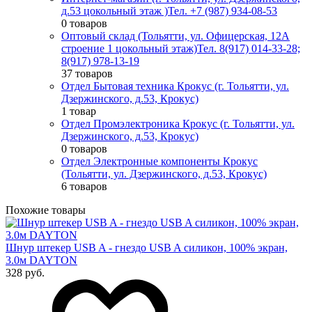
д.53 цокольный этаж )
Тел. +7 (987) 934-08-53
0 товаров
Оптовый склад (Тольятти, ул. Офицерская, 12А
строение 1 цокольный этаж)
Тел. 8(917) 014-33-28;
8(917) 978-13-19
37 товаров
Отдел Бытовая техника Крокус (г. Тольятти, ул.
Дзержинского, д.53, Крокус)
1 товар
Отдел Промэлектроника Крокус (г. Тольятти, ул.
Дзержинского, д.53, Крокус)
0 товаров
Отдел Электронные компоненты Крокус
(Тольятти, ул. Дзержинского, д.53, Крокус)
6 товаров
Похожие товары
Шнур штекер USB A - гнездо USB A силикон, 100% экран,
3.0м DAYTON
328 руб.