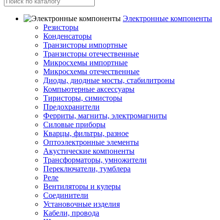
Электронные компоненты
Резисторы
Конденсаторы
Транзисторы импортные
Транзисторы отечественные
Микросхемы импортные
Микросхемы отечественные
Диоды, диодные мосты, стабилитроны
Компьютерные аксессуары
Тиристоры, симисторы
Предохранители
Ферриты, магниты, электромагниты
Силовые приборы
Кварцы, фильтры, разное
Оптоэлектронные элементы
Акустические компоненты
Трансформаторы, умножители
Переключатели, тумблера
Реле
Вентиляторы и кулеры
Соединители
Установочные изделия
Кабели, провода