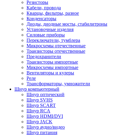
Резисторы
Кабели, провода
Кварцы, фильтры, разное
Конденсаторы
Диоды, диодные мосты, стабилитроны
Установочные изделия
Силовые приборы
Переключатели, тумблера
Микросхемы отечественные
Транзисторы отечественные
Предохранители
Транзисторы импортные
Микросхемы импортные
Вентиляторы и кулеры
Реле
Трансформаторы, умножители
Шнур компьютерный
Шнур оптический
Шнур SVHS
Шнур SCART
Шнур RCA
Шнур HDMI/DVI
Шнур JACK
Шнур аудио/видео
Шнур питания