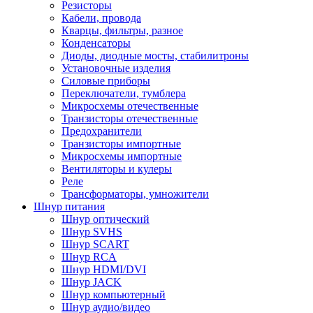
Резисторы
Кабели, провода
Кварцы, фильтры, разное
Конденсаторы
Диоды, диодные мосты, стабилитроны
Установочные изделия
Силовые приборы
Переключатели, тумблера
Микросхемы отечественные
Транзисторы отечественные
Предохранители
Транзисторы импортные
Микросхемы импортные
Вентиляторы и кулеры
Реле
Трансформаторы, умножители
Шнур питания
Шнур оптический
Шнур SVHS
Шнур SCART
Шнур RCA
Шнур HDMI/DVI
Шнур JACK
Шнур компьютерный
Шнур аудио/видео