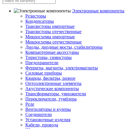
Электронные компоненты
Резисторы
Конденсаторы
Транзисторы импортные
Транзисторы отечественные
Микросхемы импортные
Микросхемы отечественные
Диоды, диодные мосты, стабилитроны
Компьютерные аксессуары
Тиристоры, симисторы
Предохранители
Ферриты, магниты, электромагниты
Силовые приборы
Кварцы, фильтры, разное
Оптоэлектронные элементы
Акустические компоненты
Трансформаторы, умножители
Переключатели, тумблера
Реле
Вентиляторы и кулеры
Соединители
Установочные изделия
Кабели, провода