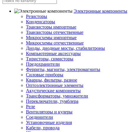
Электронные компоненты
Резисторы
Конденсаторы
Транзисторы импортные
Транзисторы отечественные
Микросхемы импортные
Микросхемы отечественные
Диоды, диодные мосты, стабилитроны
Компьютерные аксессуары
Тиристоры, симисторы
Предохранители
Ферриты, магниты, электромагниты
Силовые приборы
Кварцы, фильтры, разное
Оптоэлектронные элементы
Акустические компоненты
Трансформаторы, умножители
Переключатели, тумблера
Реле
Вентиляторы и кулеры
Соединители
Установочные изделия
Кабели, провода