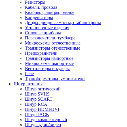
Резисторы
Кабели, провода
Кварцы, фильтры, разное
Конденсаторы
Диоды, диодные мосты, стабилитроны
Установочные изделия
Силовые приборы
Переключатели, тумблера
Микросхемы отечественные
Транзисторы отечественные
Предохранители
Транзисторы импортные
Микросхемы импортные
Вентиляторы и кулеры
Реле
Трансформаторы, умножители
Шнур питания
Шнур оптический
Шнур SVHS
Шнур SCART
Шнур RCA
Шнур HDMI/DVI
Шнур JACK
Шнур компьютерный
Шнур аудио/видео