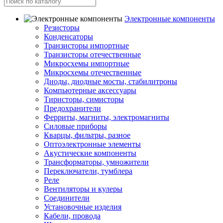
Электронные компоненты
Резисторы
Конденсаторы
Транзисторы импортные
Транзисторы отечественные
Микросхемы импортные
Микросхемы отечественные
Диоды, диодные мосты, стабилитроны
Компьютерные аксессуары
Тиристоры, симисторы
Предохранители
Ферриты, магниты, электромагниты
Силовые приборы
Кварцы, фильтры, разное
Оптоэлектронные элементы
Акустические компоненты
Трансформаторы, умножители
Переключатели, тумблера
Реле
Вентиляторы и кулеры
Соединители
Установочные изделия
Кабели, провода