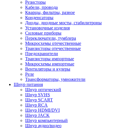
Резисторы
Кабели, провода
Кварцы, фильтры, разное
Конденсаторы
Диоды, диодные мосты, стабилитроны
Установочные изделия
Силовые приборы
Переключатели, тумблера
Микросхемы отечественные
Транзисторы отечественные
Предохранители
Транзисторы импортные
Микросхемы импортные
Вентиляторы и кулеры
Реле
Трансформаторы, умножители
Шнур питания
Шнур оптический
Шнур SVHS
Шнур SCART
Шнур RCA
Шнур HDMI/DVI
Шнур JACK
Шнур компьютерный
Шнур аудио/видео