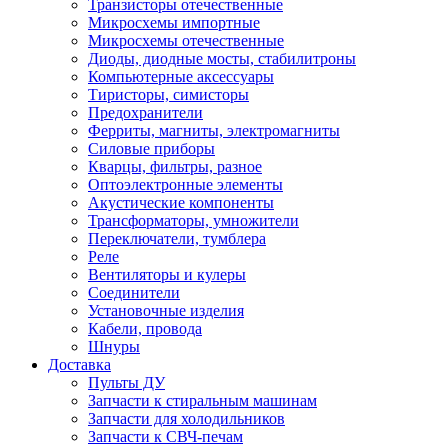
Транзисторы отечественные
Микросхемы импортные
Микросхемы отечественные
Диоды, диодные мосты, стабилитроны
Компьютерные аксессуары
Тиристоры, симисторы
Предохранители
Ферриты, магниты, электромагниты
Силовые приборы
Кварцы, фильтры, разное
Оптоэлектронные элементы
Акустические компоненты
Трансформаторы, умножители
Переключатели, тумблера
Реле
Вентиляторы и кулеры
Соединители
Установочные изделия
Кабели, провода
Шнуры
Доставка
Пульты ДУ
Запчасти к стиральным машинам
Запчасти для холодильников
Запчасти к СВЧ-печам