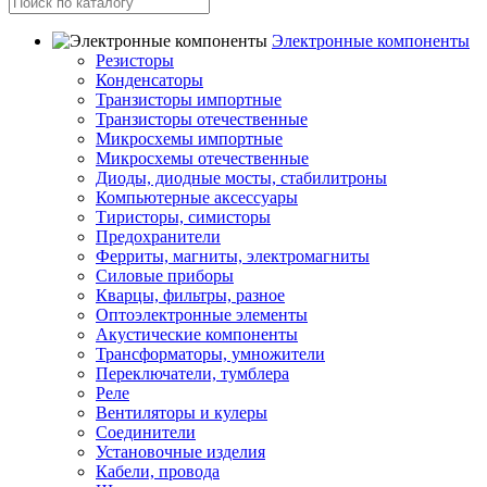
Электронные компоненты
Резисторы
Конденсаторы
Транзисторы импортные
Транзисторы отечественные
Микросхемы импортные
Микросхемы отечественные
Диоды, диодные мосты, стабилитроны
Компьютерные аксессуары
Тиристоры, симисторы
Предохранители
Ферриты, магниты, электромагниты
Силовые приборы
Кварцы, фильтры, разное
Оптоэлектронные элементы
Акустические компоненты
Трансформаторы, умножители
Переключатели, тумблера
Реле
Вентиляторы и кулеры
Соединители
Установочные изделия
Кабели, провода