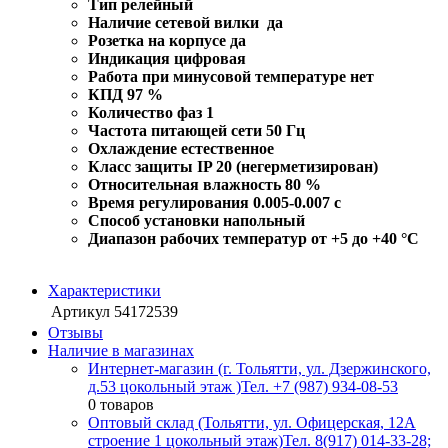
Тип релейный
Наличие сетевой вилки да
Розетка на корпусе да
Индикация цифровая
Работа при минусовой температуре нет
КПД 97 %
Количество фаз 1
Частота питающей сети 50 Гц
Охлаждение естественное
Класс защиты IP 20 (негерметизирован)
Относительная влажность 80 %
Время регулирования 0.005-0.007 с
Способ установки напольный
Диапазон рабочих температур от +5 до +40 °С
Характеристики
Артикул
54172539
Отзывы
Наличие в магазинах
Интернет-магазин (г. Тольятти, ул. Дзержинского,
д.53 цокольный этаж )
Тел. +7 (987) 934-08-53
0 товаров
Оптовый склад (Тольятти, ул. Офицерская, 12А
строение 1 цокольный этаж)
Тел. 8(917) 014-33-28;