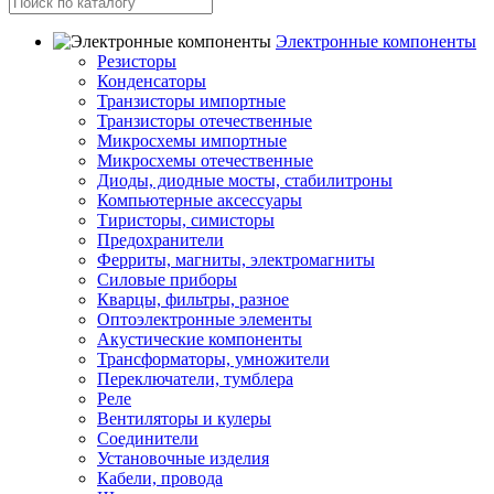
Электронные компоненты
Резисторы
Конденсаторы
Транзисторы импортные
Транзисторы отечественные
Микросхемы импортные
Микросхемы отечественные
Диоды, диодные мосты, стабилитроны
Компьютерные аксессуары
Тиристоры, симисторы
Предохранители
Ферриты, магниты, электромагниты
Силовые приборы
Кварцы, фильтры, разное
Оптоэлектронные элементы
Акустические компоненты
Трансформаторы, умножители
Переключатели, тумблера
Реле
Вентиляторы и кулеры
Соединители
Установочные изделия
Кабели, провода