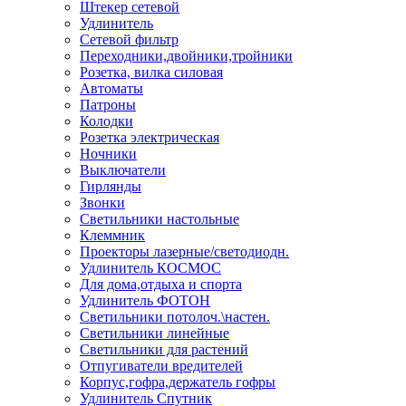
Штекер сетевой
Удлинитель
Сетевой фильтр
Переходники,двойники,тройники
Розетка, вилка силовая
Автоматы
Патроны
Колодки
Розетка электрическая
Ночники
Выключатели
Гирлянды
Звонки
Светильники настольные
Клеммник
Проекторы лазерные/светодиодн.
Удлинитель КОСМОС
Для дома,отдыха и спорта
Удлинитель ФОТОН
Светильники потолоч.\настен.
Светильники линейные
Светильники для растений
Отпугиватели вредителей
Корпус,гофра,держатель гофры
Удлинитель Спутник