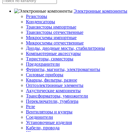
Электронные компоненты
Резисторы
Конденсаторы
Транзисторы импортные
Транзисторы отечественные
Микросхемы импортные
Микросхемы отечественные
Диоды, диодные мосты, стабилитроны
Компьютерные аксессуары
Тиристоры, симисторы
Предохранители
Ферриты, магниты, электромагниты
Силовые приборы
Кварцы, фильтры, разное
Оптоэлектронные элементы
Акустические компоненты
Трансформаторы, умножители
Переключатели, тумблера
Реле
Вентиляторы и кулеры
Соединители
Установочные изделия
Кабели, провода