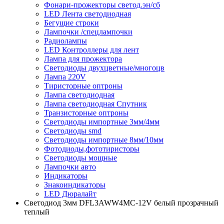
Фонари-прожекторы светод.эн/сб
LED Лента светодиодная
Бегущие строки
Лампочки /спецлампочки
Радиолампы
LED Контроллеры для лент
Лампа для прожектора
Светодиоды двухцветные/многоцв
Лампа 220V
Тиристорные оптроны
Лампа светодиодная
Лампа светодиодная Спутник
Транзисторные оптроны
Светодиоды импортные 3мм/4мм
Светодиоды smd
Светодиоды импортные 8мм/10мм
Фотодиоды,фототиристоры
Светодиоды мощные
Лампочки авто
Индикаторы
Знакоиндикаторы
LED Дюралайт
Светодиод 3мм DFL3AWW4MC-12V белый прозрачный
теплый