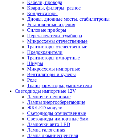
Кабели, провода
Кварцы, фильтры, разное
Конденсаторы
Диоды, диодные мосты, стабилитроны
Установочные изделия
Силовые приборы
Переключатели, тумблера
Микросхемы отечественные
Транзисторы отечественные
Предохранители
Транзисторы импортные
Шнуры
Микросхемы импортные
Вентиляторы и кулеры
Реле
Трансформаторы, умножители
Светодиоды импортные 12V
Лампочки неоновые
Лампы энергосберегающие
ЖК/LED модули
Светодиоды отечественные
Светодиоды импортные 5мм
Лампочки авто LED
Лампа галогенная
Лампа люминесцентная