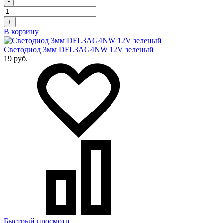
-
+
В корзину
Светодиод 3мм DFL3AG4NW 12V зеленый
19 руб.
Быстрый просмотр