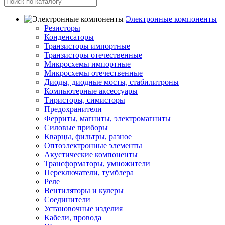
Электронные компоненты
Резисторы
Конденсаторы
Транзисторы импортные
Транзисторы отечественные
Микросхемы импортные
Микросхемы отечественные
Диоды, диодные мосты, стабилитроны
Компьютерные аксессуары
Тиристоры, симисторы
Предохранители
Ферриты, магниты, электромагниты
Силовые приборы
Кварцы, фильтры, разное
Оптоэлектронные элементы
Акустические компоненты
Трансформаторы, умножители
Переключатели, тумблера
Реле
Вентиляторы и кулеры
Соединители
Установочные изделия
Кабели, провода