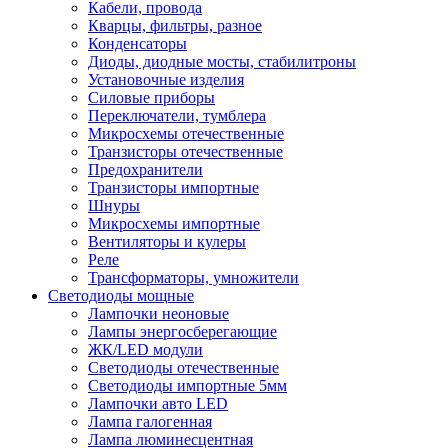
Кабели, провода
Кварцы, фильтры, разное
Конденсаторы
Диоды, диодные мосты, стабилитроны
Установочные изделия
Силовые приборы
Переключатели, тумблера
Микросхемы отечественные
Транзисторы отечественные
Предохранители
Транзисторы импортные
Шнуры
Микросхемы импортные
Вентиляторы и кулеры
Реле
Трансформаторы, умножители
Светодиоды мощные
Лампочки неоновые
Лампы энергосберегающие
ЖК/LED модули
Светодиоды отечественные
Светодиоды импортные 5мм
Лампочки авто LED
Лампа галогенная
Лампа люминесцентная