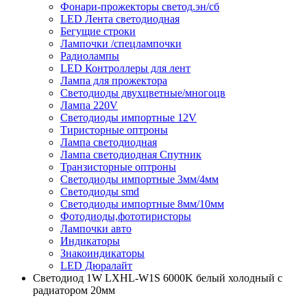
Фонари-прожекторы светод.эн/сб
LED Лента светодиодная
Бегущие строки
Лампочки /спецлампочки
Радиолампы
LED Контроллеры для лент
Лампа для прожектора
Светодиоды двухцветные/многоцв
Лампа 220V
Светодиоды импортные 12V
Тиристорные оптроны
Лампа светодиодная
Лампа светодиодная Спутник
Транзисторные оптроны
Светодиоды импортные 3мм/4мм
Светодиоды smd
Светодиоды импортные 8мм/10мм
Фотодиоды,фототиристоры
Лампочки авто
Индикаторы
Знакоиндикаторы
LED Дюралайт
Светодиод 1W LXHL-W1S 6000K белый холодный с
радиатором 20мм