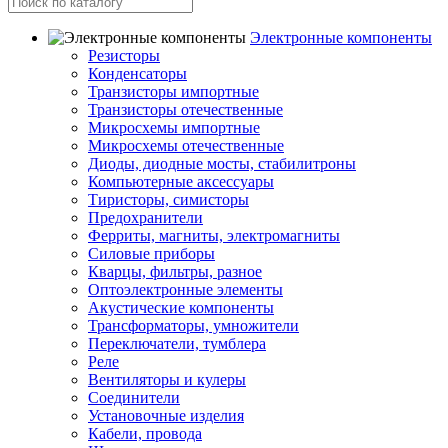
Электронные компоненты
Резисторы
Конденсаторы
Транзисторы импортные
Транзисторы отечественные
Микросхемы импортные
Микросхемы отечественные
Диоды, диодные мосты, стабилитроны
Компьютерные аксессуары
Тиристоры, симисторы
Предохранители
Ферриты, магниты, электромагниты
Силовые приборы
Кварцы, фильтры, разное
Оптоэлектронные элементы
Акустические компоненты
Трансформаторы, умножители
Переключатели, тумблера
Реле
Вентиляторы и кулеры
Соединители
Установочные изделия
Кабели, провода