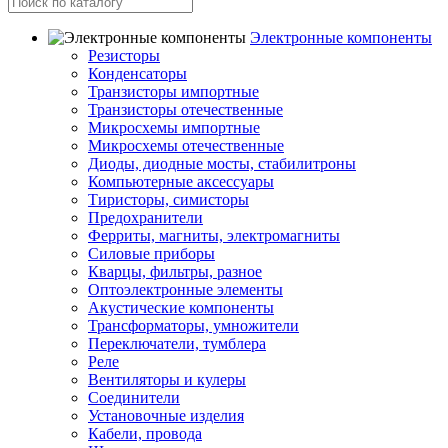
Электронные компоненты
Резисторы
Конденсаторы
Транзисторы импортные
Транзисторы отечественные
Микросхемы импортные
Микросхемы отечественные
Диоды, диодные мосты, стабилитроны
Компьютерные аксессуары
Тиристоры, симисторы
Предохранители
Ферриты, магниты, электромагниты
Силовые приборы
Кварцы, фильтры, разное
Оптоэлектронные элементы
Акустические компоненты
Трансформаторы, умножители
Переключатели, тумблера
Реле
Вентиляторы и кулеры
Соединители
Установочные изделия
Кабели, провода