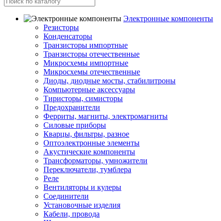
Электронные компоненты
Резисторы
Конденсаторы
Транзисторы импортные
Транзисторы отечественные
Микросхемы импортные
Микросхемы отечественные
Диоды, диодные мосты, стабилитроны
Компьютерные аксессуары
Тиристоры, симисторы
Предохранители
Ферриты, магниты, электромагниты
Силовые приборы
Кварцы, фильтры, разное
Оптоэлектронные элементы
Акустические компоненты
Трансформаторы, умножители
Переключатели, тумблера
Реле
Вентиляторы и кулеры
Соединители
Установочные изделия
Кабели, провода