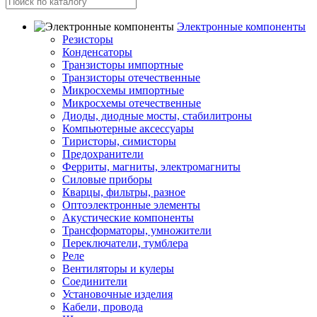
Электронные компоненты
Резисторы
Конденсаторы
Транзисторы импортные
Транзисторы отечественные
Микросхемы импортные
Микросхемы отечественные
Диоды, диодные мосты, стабилитроны
Компьютерные аксессуары
Тиристоры, симисторы
Предохранители
Ферриты, магниты, электромагниты
Силовые приборы
Кварцы, фильтры, разное
Оптоэлектронные элементы
Акустические компоненты
Трансформаторы, умножители
Переключатели, тумблера
Реле
Вентиляторы и кулеры
Соединители
Установочные изделия
Кабели, провода