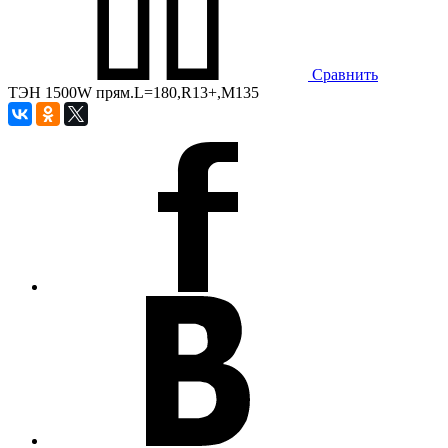
Сравнить
ТЭН 1500W прям.L=180,R13+,М135