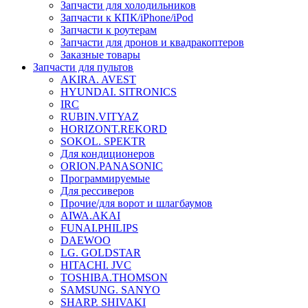
Запчасти для холодильников
Запчасти к КПК/iPhone/iPod
Запчасти к роутерам
Запчасти для дронов и квадракоптеров
Заказные товары
Запчасти для пультов
AKIRA. AVEST
HYUNDAI. SITRONICS
IRC
RUBIN.VITYAZ
HORIZONT.REKORD
SOKOL. SPEKTR
Для кондиционеров
ORION.PANASONIC
Программируемые
Для рессиверов
Прочие/для ворот и шлагбаумов
AIWA.AKAI
FUNAI.PHILIPS
DAEWOO
LG. GOLDSTAR
HITACHI. JVC
TOSHIBA.THOMSON
SAMSUNG. SANYO
SHARP. SHIVAKI