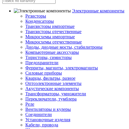
Электронные компоненты
Резисторы
Конденсаторы
Транзисторы импортные
Транзисторы отечественные
Микросхемы импортные
Микросхемы отечественные
Диоды, диодные мосты, стабилитроны
Компьютерные аксессуары
Тиристоры, симисторы
Предохранители
Ферриты, магниты, электромагниты
Силовые приборы
Кварцы, фильтры, разное
Оптоэлектронные элементы
Акустические компоненты
Трансформаторы, умножители
Переключатели, тумблера
Реле
Вентиляторы и кулеры
Соединители
Установочные изделия
Кабели, провода