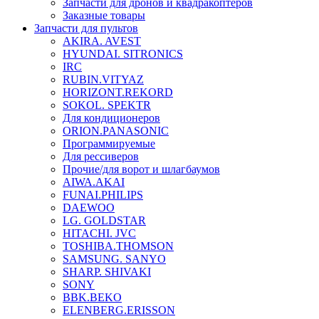
Запчасти для дронов и квадракоптеров
Заказные товары
Запчасти для пультов
AKIRA. AVEST
HYUNDAI. SITRONICS
IRC
RUBIN.VITYAZ
HORIZONT.REKORD
SOKOL. SPEKTR
Для кондиционеров
ORION.PANASONIC
Программируемые
Для рессиверов
Прочие/для ворот и шлагбаумов
AIWA.AKAI
FUNAI.PHILIPS
DAEWOO
LG. GOLDSTAR
HITACHI. JVC
TOSHIBA.THOMSON
SAMSUNG. SANYO
SHARP. SHIVAKI
SONY
BBK.BEKO
ELENBERG.ERISSON