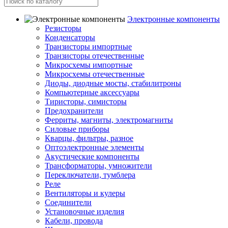
Электронные компоненты
Резисторы
Конденсаторы
Транзисторы импортные
Транзисторы отечественные
Микросхемы импортные
Микросхемы отечественные
Диоды, диодные мосты, стабилитроны
Компьютерные аксессуары
Тиристоры, симисторы
Предохранители
Ферриты, магниты, электромагниты
Силовые приборы
Кварцы, фильтры, разное
Оптоэлектронные элементы
Акустические компоненты
Трансформаторы, умножители
Переключатели, тумблера
Реле
Вентиляторы и кулеры
Соединители
Установочные изделия
Кабели, провода