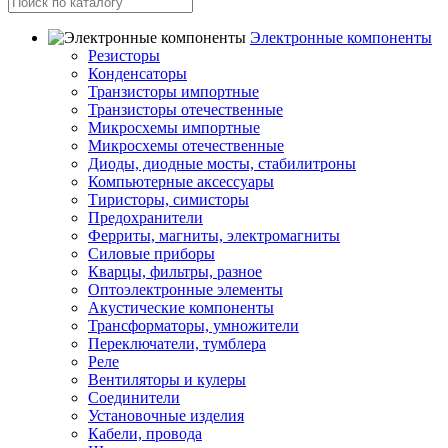
Электронные компоненты
Резисторы
Конденсаторы
Транзисторы импортные
Транзисторы отечественные
Микросхемы импортные
Микросхемы отечественные
Диоды, диодные мосты, стабилитроны
Компьютерные аксессуары
Тиристоры, симисторы
Предохранители
Ферриты, магниты, электромагниты
Силовые приборы
Кварцы, фильтры, разное
Оптоэлектронные элементы
Акустические компоненты
Трансформаторы, умножители
Переключатели, тумблера
Реле
Вентиляторы и кулеры
Соединители
Установочные изделия
Кабели, провода