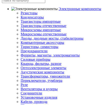
Электронные компоненты
Резисторы
Конденсаторы
Транзисторы импортные
Транзисторы отечественные
Микросхемы импортные
Микросхемы отечественные
Диоды, диодные мосты, стабилитроны
Компьютерные аксессуары
Тиристоры, симисторы
Предохранители
Ферриты, магниты, электромагниты
Силовые приборы
Кварцы, фильтры, разное
Оптоэлектронные элементы
Акустические компоненты
Трансформаторы, умножители
Переключатели, тумблера
Реле
Вентиляторы и кулеры
Соединители
Установочные изделия
Кабели, провода