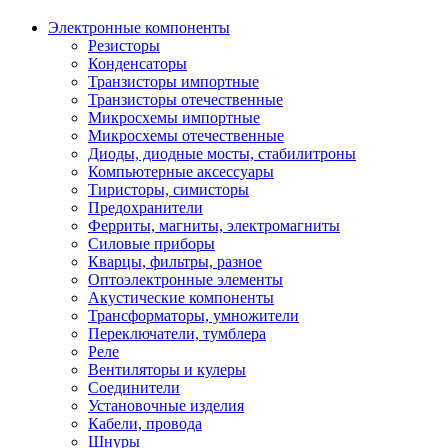
Электронные компоненты
Резисторы
Конденсаторы
Транзисторы импортные
Транзисторы отечественные
Микросхемы импортные
Микросхемы отечественные
Диоды, диодные мосты, стабилитроны
Компьютерные аксессуары
Тиристоры, симисторы
Предохранители
Ферриты, магниты, электромагниты
Силовые приборы
Кварцы, фильтры, разное
Оптоэлектронные элементы
Акустические компоненты
Трансформаторы, умножители
Переключатели, тумблера
Реле
Вентиляторы и кулеры
Соединители
Установочные изделия
Кабели, провода
Шнуры