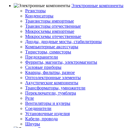
Электронные компоненты
Резисторы
Конденсаторы
Транзисторы импортные
Транзисторы отечественные
Микросхемы импортные
Микросхемы отечественные
Диоды, диодные мосты, стабилитроны
Компьютерные аксессуары
Тиристоры, симисторы
Предохранители
Ферриты, магниты, электромагниты
Силовые приборы
Кварцы, фильтры, разное
Оптоэлектронные элементы
Акустические компоненты
Трансформаторы, умножители
Переключатели, тумблера
Реле
Вентиляторы и кулеры
Соединители
Установочные изделия
Кабели, провода
Шнуры