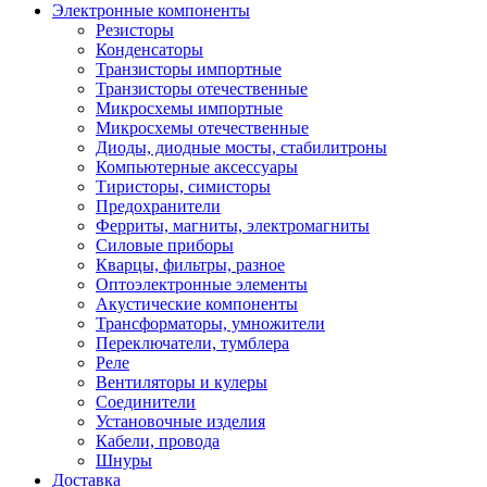
Электронные компоненты
Резисторы
Конденсаторы
Транзисторы импортные
Транзисторы отечественные
Микросхемы импортные
Микросхемы отечественные
Диоды, диодные мосты, стабилитроны
Компьютерные аксессуары
Тиристоры, симисторы
Предохранители
Ферриты, магниты, электромагниты
Силовые приборы
Кварцы, фильтры, разное
Оптоэлектронные элементы
Акустические компоненты
Трансформаторы, умножители
Переключатели, тумблера
Реле
Вентиляторы и кулеры
Соединители
Установочные изделия
Кабели, провода
Шнуры
Доставка