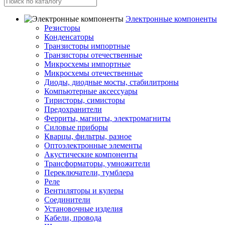
Электронные компоненты
Резисторы
Конденсаторы
Транзисторы импортные
Транзисторы отечественные
Микросхемы импортные
Микросхемы отечественные
Диоды, диодные мосты, стабилитроны
Компьютерные аксессуары
Тиристоры, симисторы
Предохранители
Ферриты, магниты, электромагниты
Силовые приборы
Кварцы, фильтры, разное
Оптоэлектронные элементы
Акустические компоненты
Трансформаторы, умножители
Переключатели, тумблера
Реле
Вентиляторы и кулеры
Соединители
Установочные изделия
Кабели, провода