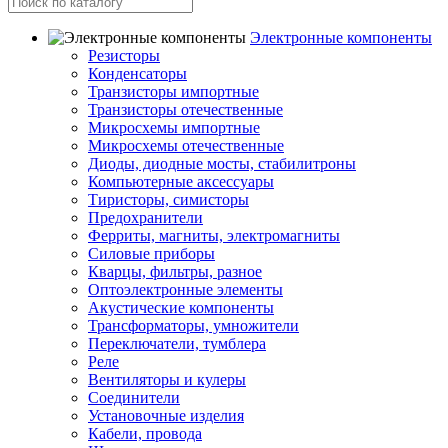
Электронные компоненты
Резисторы
Конденсаторы
Транзисторы импортные
Транзисторы отечественные
Микросхемы импортные
Микросхемы отечественные
Диоды, диодные мосты, стабилитроны
Компьютерные аксессуары
Тиристоры, симисторы
Предохранители
Ферриты, магниты, электромагниты
Силовые приборы
Кварцы, фильтры, разное
Оптоэлектронные элементы
Акустические компоненты
Трансформаторы, умножители
Переключатели, тумблера
Реле
Вентиляторы и кулеры
Соединители
Установочные изделия
Кабели, провода