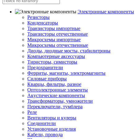
Электронные компоненты
Резисторы
Конденсаторы
Транзисторы импортные
Транзисторы отечественные
Микросхемы импортные
Микросхемы отечественные
Диоды, диодные мосты, стабилитроны
Компьютерные аксессуары
Тиристоры, симисторы
Предохранители
Ферриты, магниты, электромагниты
Силовые приборы
Кварцы, фильтры, разное
Оптоэлектронные элементы
Акустические компоненты
Трансформаторы, умножители
Переключатели, тумблера
Реле
Вентиляторы и кулеры
Соединители
Установочные изделия
Кабели, провода