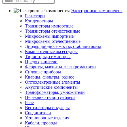
Электронные компоненты
Резисторы
Конденсаторы
Транзисторы импортные
Транзисторы отечественные
Микросхемы импортные
Микросхемы отечественные
Диоды, диодные мосты, стабилитроны
Компьютерные аксессуары
Тиристоры, симисторы
Предохранители
Ферриты, магниты, электромагниты
Силовые приборы
Кварцы, фильтры, разное
Оптоэлектронные элементы
Акустические компоненты
Трансформаторы, умножители
Переключатели, тумблера
Реле
Вентиляторы и кулеры
Соединители
Установочные изделия
Кабели, провода