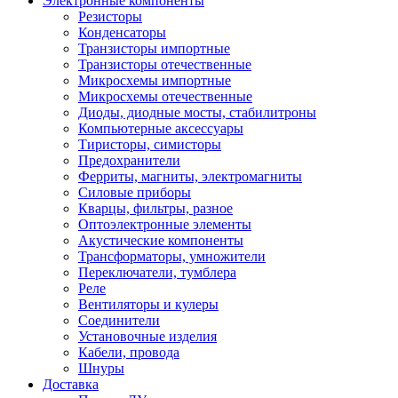
Электронные компоненты
Резисторы
Конденсаторы
Транзисторы импортные
Транзисторы отечественные
Микросхемы импортные
Микросхемы отечественные
Диоды, диодные мосты, стабилитроны
Компьютерные аксессуары
Тиристоры, симисторы
Предохранители
Ферриты, магниты, электромагниты
Силовые приборы
Кварцы, фильтры, разное
Оптоэлектронные элементы
Акустические компоненты
Трансформаторы, умножители
Переключатели, тумблера
Реле
Вентиляторы и кулеры
Соединители
Установочные изделия
Кабели, провода
Шнуры
Доставка