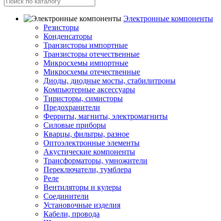
Электронные компоненты
Резисторы
Конденсаторы
Транзисторы импортные
Транзисторы отечественные
Микросхемы импортные
Микросхемы отечественные
Диоды, диодные мосты, стабилитроны
Компьютерные аксессуары
Тиристоры, симисторы
Предохранители
Ферриты, магниты, электромагниты
Силовые приборы
Кварцы, фильтры, разное
Оптоэлектронные элементы
Акустические компоненты
Трансформаторы, умножители
Переключатели, тумблера
Реле
Вентиляторы и кулеры
Соединители
Установочные изделия
Кабели, провода