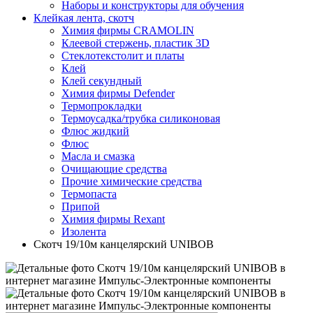
Наборы и конструкторы для обучения
Клейкая лента, скотч
Химия фирмы CRAMOLIN
Клеевой стержень, пластик 3D
Стеклотекстолит и платы
Клей
Клей секундный
Химия фирмы Defender
Термопрокладки
Термоусадка/трубка силиконовая
Флюс жидкий
Флюс
Масла и смазка
Очищающие средства
Прочие химические средства
Термопаста
Припой
Химия фирмы Rexant
Изолента
Скотч 19/10м канцелярский UNIBOB