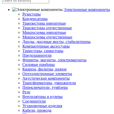
Электронные компоненты
Резисторы
Конденсаторы
Транзисторы импортные
Транзисторы отечественные
Микросхемы импортные
Микросхемы отечественные
Диоды, диодные мосты, стабилитроны
Компьютерные аксессуары
Тиристоры, симисторы
Предохранители
Ферриты, магниты, электромагниты
Силовые приборы
Кварцы, фильтры, разное
Оптоэлектронные элементы
Акустические компоненты
Трансформаторы, умножители
Переключатели, тумблера
Реле
Вентиляторы и кулеры
Соединители
Установочные изделия
Кабели, провода