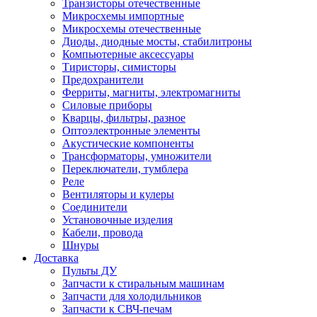
Транзисторы отечественные
Микросхемы импортные
Микросхемы отечественные
Диоды, диодные мосты, стабилитроны
Компьютерные аксессуары
Тиристоры, симисторы
Предохранители
Ферриты, магниты, электромагниты
Силовые приборы
Кварцы, фильтры, разное
Оптоэлектронные элементы
Акустические компоненты
Трансформаторы, умножители
Переключатели, тумблера
Реле
Вентиляторы и кулеры
Соединители
Установочные изделия
Кабели, провода
Шнуры
Доставка
Пульты ДУ
Запчасти к стиральным машинам
Запчасти для холодильников
Запчасти к СВЧ-печам