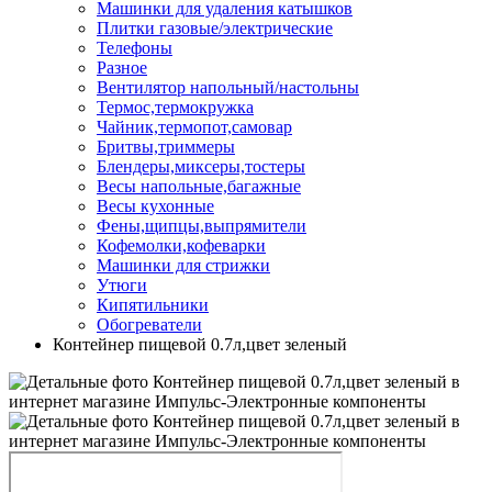
Машинки для удаления катышков
Плитки газовые/электрические
Телефоны
Разное
Вентилятор напольный/настольны
Термос,термокружка
Чайник,термопот,самовар
Бритвы,триммеры
Блендеры,миксеры,тостеры
Весы напольные,багажные
Весы кухонные
Фены,щипцы,выпрямители
Кофемолки,кофеварки
Машинки для стрижки
Утюги
Кипятильники
Обогреватели
Контейнер пищевой 0.7л,цвет зеленый