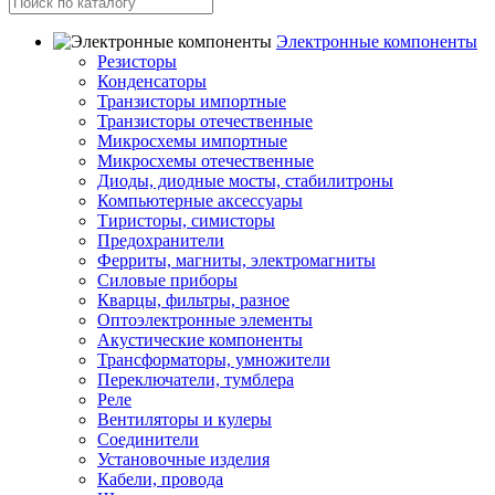
Электронные компоненты
Резисторы
Конденсаторы
Транзисторы импортные
Транзисторы отечественные
Микросхемы импортные
Микросхемы отечественные
Диоды, диодные мосты, стабилитроны
Компьютерные аксессуары
Тиристоры, симисторы
Предохранители
Ферриты, магниты, электромагниты
Силовые приборы
Кварцы, фильтры, разное
Оптоэлектронные элементы
Акустические компоненты
Трансформаторы, умножители
Переключатели, тумблера
Реле
Вентиляторы и кулеры
Соединители
Установочные изделия
Кабели, провода