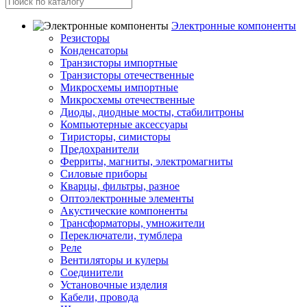
Электронные компоненты
Резисторы
Конденсаторы
Транзисторы импортные
Транзисторы отечественные
Микросхемы импортные
Микросхемы отечественные
Диоды, диодные мосты, стабилитроны
Компьютерные аксессуары
Тиристоры, симисторы
Предохранители
Ферриты, магниты, электромагниты
Силовые приборы
Кварцы, фильтры, разное
Оптоэлектронные элементы
Акустические компоненты
Трансформаторы, умножители
Переключатели, тумблера
Реле
Вентиляторы и кулеры
Соединители
Установочные изделия
Кабели, провода