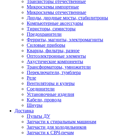
Транзисторы отечественные
Микросхемы импортные
Микросхемы отечественные
Диоды, диодные мосты, стабилитроны
Компьютерные аксессуары
Тиристоры, симисторы
Предохранители
Ферриты, магниты, электромагниты
Силовые приборы
Кварцы, фильтры, разное
Оптоэлектронные элементы
Акустические компоненты
Трансформаторы, умножители
Переключатели, тумблера
Реле
Вентиляторы и кулеры
Соединители
Установочные изделия
Кабели, провода
Шнуры
Доставка
Пульты ДУ
Запчасти к стиральным машинам
Запчасти для холодильников
Запчасти к СВЧ-печам